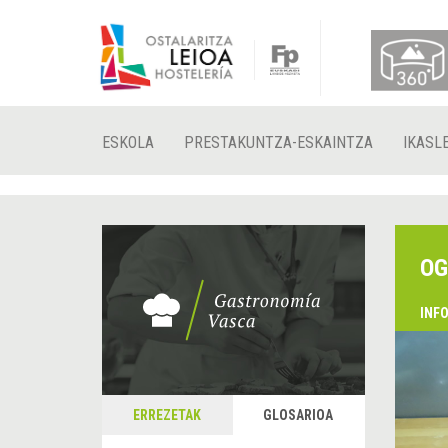
ESKOLA
PRESTAKUNTZA-ESKAINTZA
IKASL
OG
INF
ERREZETAK
GLOSARIOA