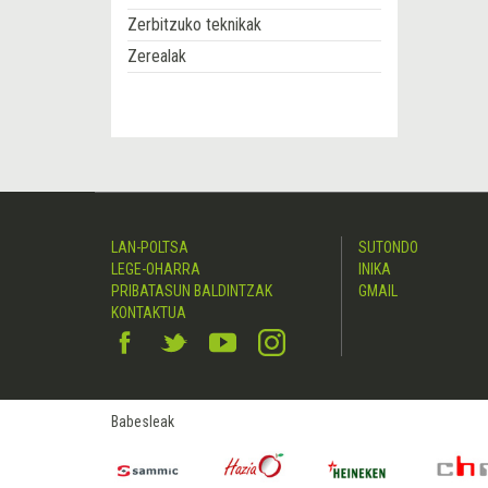
Zerbitzuko teknikak
Zerealak
LAN-POLTSA
SUTONDO
LEGE-OHARRA
INIKA
PRIBATASUN BALDINTZAK
GMAIL
KONTAKTUA
Babesleak