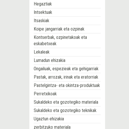
Hegaztiak
Intsektuak
Itsaskiak
Koipe jangarriak eta ozpinak
Kontserbak, ozpinetakoak eta
eskabetxeak
Lekaleak
Lumadun ehizakia
Ongailuak, espezieak eta gehigarriak
Pastak, arrozak, irinak eta eratorriak
Pastelgintza- eta okintza-produktuak
Perretxikoak
Sukaldeko eta gozotegiko materiala
Sukaldeko eta gozotegiko teknikak
Ugaztun ehizakia
zerbitzuko materiala