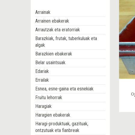
Arrainak
Arrainen ebakerak
Arrautzak eta eratorriak
Barazkiak, frutak, tuberkuluak eta
algak
Barazkien ebakerak
Belar usaintsuak
Edariak
Errailak
Esnea, esne-gaina eta esnekiak
O
Fruitu lehorrak
Haragiak
Haragien ebakerak
Haragi-produktuak, gazituak,
ontzutuak eta fianbreak