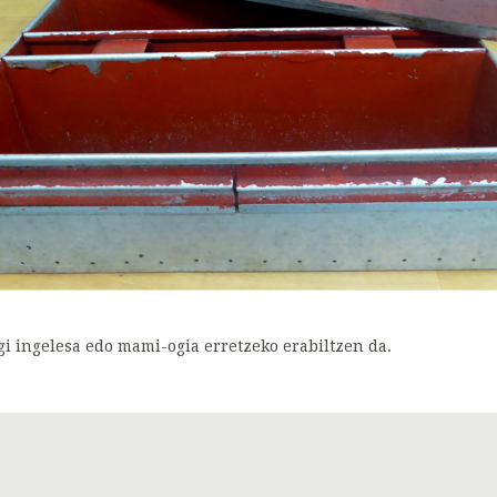
gi ingelesa edo mami-ogia erretzeko erabiltzen da.