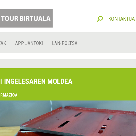
KONTAKTUA
EAK
APP JANTOKI
LAN-POLTSA
I INGELESAREN MOLDEA
ORMAZIOA