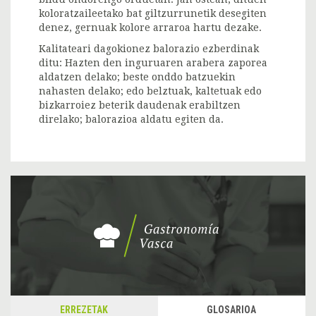
koloratzaileetako bat giltzurrunetik desegiten
denez, gernuak kolore arraroa hartu dezake.
Kalitateari dagokionez balorazio ezberdinak
ditu: Hazten den inguruaren arabera zaporea
aldatzen delako; beste onddo batzuekin
nahasten delako; edo belztuak, kaltetuak edo
bizkarroiez beterik daudenak erabiltzen
direlako; balorazioa aldatu egiten da.
ERREZETAK
GLOSARIOA