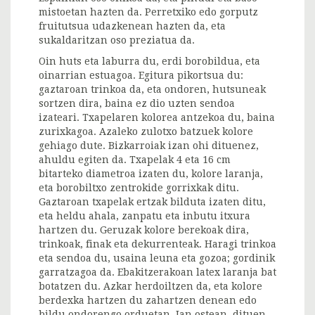
mistoetan hazten da. Perretxiko edo gorputz
fruitutsua udazkenean hazten da, eta
sukaldaritzan oso preziatua da.
Oin huts eta laburra du, erdi borobildua, eta
oinarrian estuagoa. Egitura pikortsua du:
gaztaroan trinkoa da, eta ondoren, hutsuneak
sortzen dira, baina ez dio uzten sendoa
izateari. Txapelaren kolorea antzekoa du, baina
zurixkagoa. Azaleko zulotxo batzuek kolore
gehiago dute. Bizkarroiak izan ohi dituenez,
ahuldu egiten da. Txapelak 4 eta 16 cm
bitarteko diametroa izaten du, kolore laranja,
eta borobiltxo zentrokide gorrixkak ditu.
Gaztaroan txapelak ertzak bilduta izaten ditu,
eta heldu ahala, zanpatu eta inbutu itxura
hartzen du. Geruzak kolore berekoak dira,
trinkoak, finak eta dekurrenteak. Haragi trinkoa
eta sendoa du, usaina leuna eta gozoa; gordinik
garratzagoa da. Ebakitzerakoan latex laranja bat
botatzen du. Azkar herdoiltzen da, eta kolore
berdexka hartzen du zahartzen denean edo
bildu ondorengo orduetan. Jan ostean, dituen