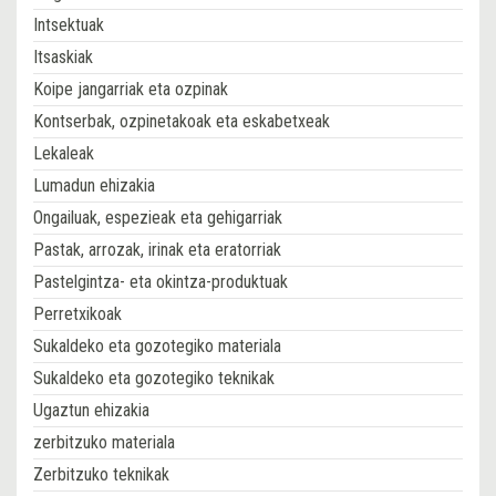
Intsektuak
Itsaskiak
Koipe jangarriak eta ozpinak
Kontserbak, ozpinetakoak eta eskabetxeak
Lekaleak
Lumadun ehizakia
Ongailuak, espezieak eta gehigarriak
Pastak, arrozak, irinak eta eratorriak
Pastelgintza- eta okintza-produktuak
Perretxikoak
Sukaldeko eta gozotegiko materiala
Sukaldeko eta gozotegiko teknikak
Ugaztun ehizakia
zerbitzuko materiala
Zerbitzuko teknikak