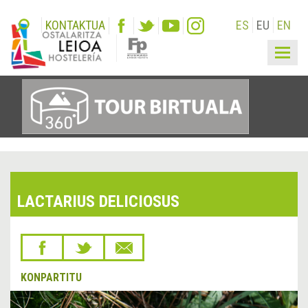
KONTAKTUA
ES
EU
EN
Togg
navig
LACTARIUS DELICIOSUS
KONPARTITU