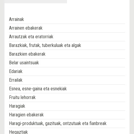
Arrainak
Arrainen ebakerak
Arrautzak eta eratorriak
Barazkiak, frutak, tuberkuluak eta algak
Barazkien ebakerak
Belar usaintsuak
Edariak
Errailak
Esnea, esne-gaina eta esnekiak
Fruitu lehorrak
Haragiak
Haragien ebakerak
Haragi-produktuak, gazituak, ontzutuak eta fianbreak
Hegaztiak