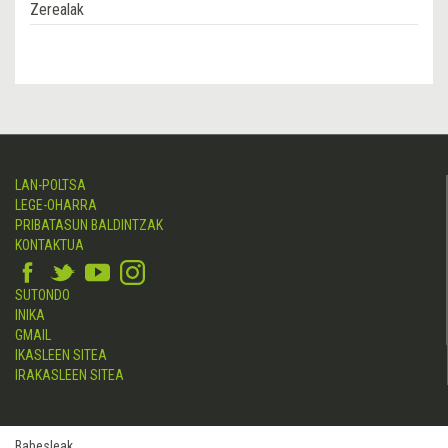
Zerealak
LAN-POLTSA
LEGE-OHARRA
PRIBATASUN BALDINTZAK
KONTAKTUA
SUTONDO
INIKA
GMAIL
IKASLEEN SITEA
IRAKASLEEN SITEA
Babesleak