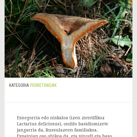
KATEGORIA
PERRETXIKOAK
Esnegorria edo niskaloa (izen zientifikoz
Lactarius deliciosus), onddo basidiomizete
jangarria da, Russulazeen familiakoa.
Espainian oso ohikoa da, eta pinudi eta baso