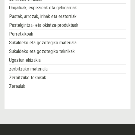
Ongailuak, espezieak eta gehigarriak
Pastak, arrozak, irinak eta eratorriak
Pastelgintza- eta okintza-produktuak
Perretxikoak
Sukaldeko eta gozotegiko materiala
Sukaldeko eta gozotegiko teknikak
Ugaztun ehizakia
zerbitzuko materiala
Zerbitzuko teknikak
Zerealak