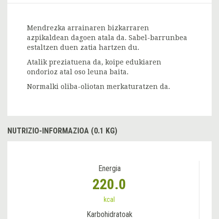
Mendrezka arrainaren bizkarraren
azpikaldean dagoen atala da. Sabel-barrunbea
estaltzen duen zatia hartzen du.
Atalik preziatuena da, koipe edukiaren
ondorioz atal oso leuna baita.
Normalki oliba-oliotan merkaturatzen da.
NUTRIZIO-INFORMAZIOA (0.1 KG)
Energia
220.0
kcal
Karbohidratoak