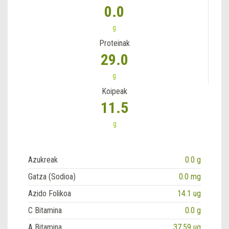
0.0
g
Proteinak
29.0
g
Koipeak
11.5
g
Azukreak
0.0 g
Gatza (Sodioa)
0.0 mg
Azido Folikoa
14.1 ug
C Bitamina
0.0 g
A Bitamina
37.59 ug