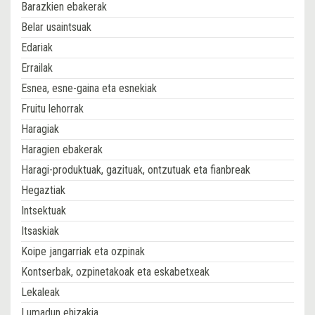
Barazkien ebakerak
Belar usaintsuak
Edariak
Errailak
Esnea, esne-gaina eta esnekiak
Fruitu lehorrak
Haragiak
Haragien ebakerak
Haragi-produktuak, gazituak, ontzutuak eta fianbreak
Hegaztiak
Intsektuak
Itsaskiak
Koipe jangarriak eta ozpinak
Kontserbak, ozpinetakoak eta eskabetxeak
Lekaleak
Lumadun ehizakia