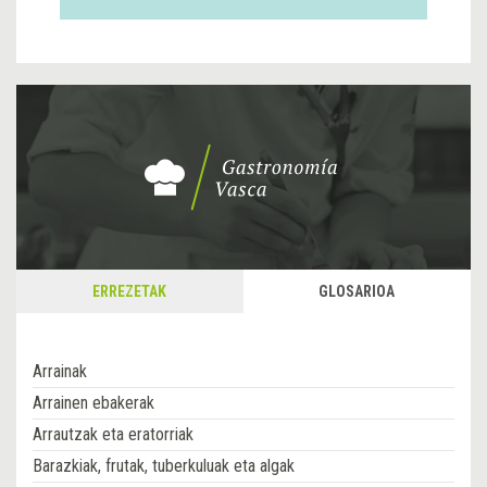
ERREZETAK
GLOSARIOA
Arrainak
Arrainen ebakerak
Arrautzak eta eratorriak
Barazkiak, frutak, tuberkuluak eta algak