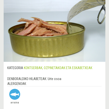
KATEGORIA
KONTSERBAK, OZPINETAKOAK ETA ESKABETXEAK
DENBORALDIKO HILABETEAK:
Urte osoa
ALERGENOAK
arraina