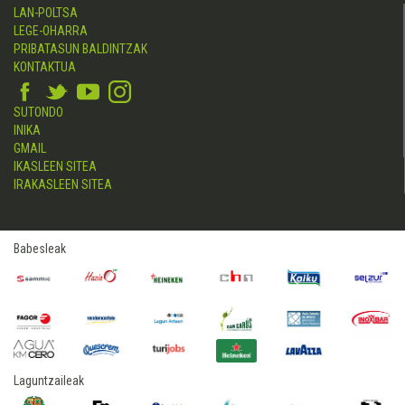
LAN-POLTSA
LEGE-OHARRA
PRIBATASUN BALDINTZAK
KONTAKTUA
SUTONDO
INIKA
GMAIL
IKASLEEN SITEA
IRAKASLEEN SITEA
Babesleak
Laguntzaileak