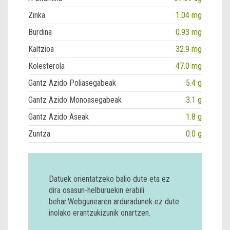
Zinka
1.04 mg
Burdina
0.93 mg
Kaltzioa
32.9 mg
Kolesterola
47.0 mg
Gantz Azido Poliasegabeak
5.4 g
Gantz Azido Monoasegabeak
3.1 g
Gantz Azido Aseak
1.8 g
Zuntza
0.0 g
Datuek orientatzeko balio dute eta ez
dira osasun-helburuekin erabili
behar.Webgunearen arduradunek ez dute
inolako erantzukizunik onartzen.