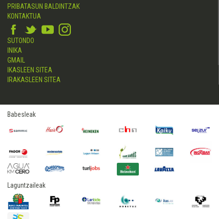
PRIBATASUN BALDINTZAK
KONTAKTUA
SUTONDO
INIKA
GMAIL
IKASLEEN SITEA
IRAKASLEEN SITEA
Babesleak
Laguntzaileak