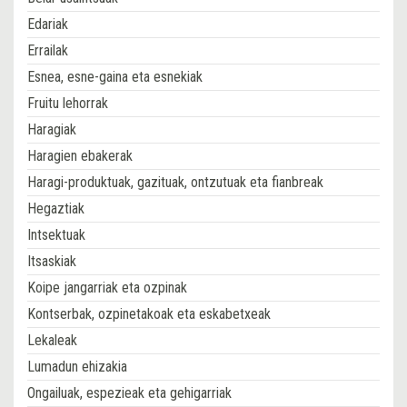
Edariak
Errailak
Esnea, esne-gaina eta esnekiak
Fruitu lehorrak
Haragiak
Haragien ebakerak
Haragi-produktuak, gazituak, ontzutuak eta fianbreak
Hegaztiak
Intsektuak
Itsaskiak
Koipe jangarriak eta ozpinak
Kontserbak, ozpinetakoak eta eskabetxeak
Lekaleak
Lumadun ehizakia
Ongailuak, espezieak eta gehigarriak