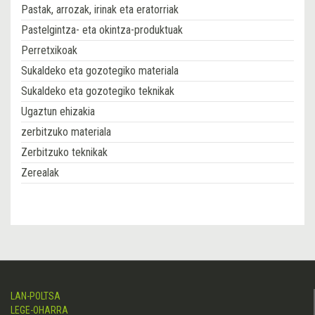
Pastak, arrozak, irinak eta eratorriak
Pastelgintza- eta okintza-produktuak
Perretxikoak
Sukaldeko eta gozotegiko materiala
Sukaldeko eta gozotegiko teknikak
Ugaztun ehizakia
zerbitzuko materiala
Zerbitzuko teknikak
Zerealak
LAN-POLTSA
LEGE-OHARRA