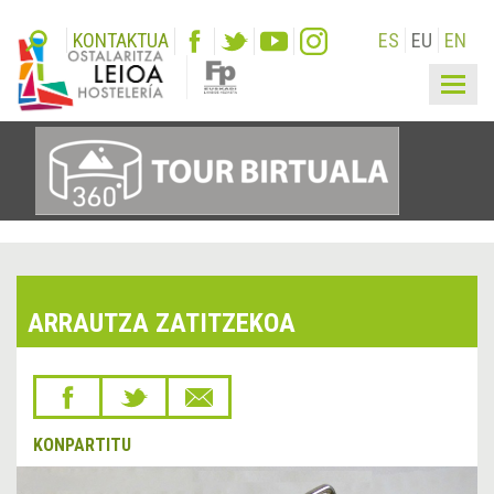
KONTAKTUA
ES
EU
EN
Togg
navig
ARRAUTZA ZATITZEKOA
KONPARTITU