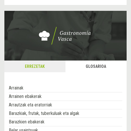
ERREZETAK
GLOSARIOA
Arrainak
Arrainen ebakerak
Arrautzak eta eratorriak
Barazkiak, frutak, tuberkuluak eta algak
Barazkien ebakerak
Belar usaintsuak