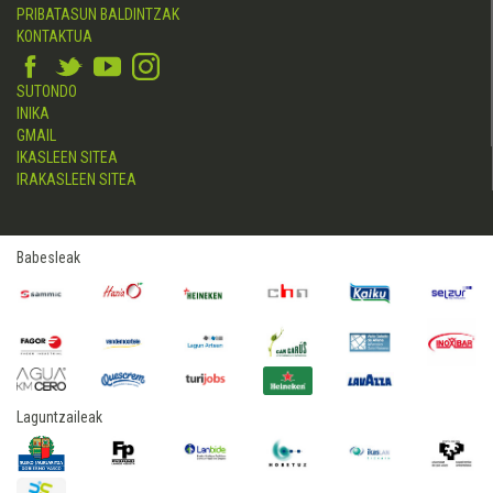
PRIBATASUN BALDINTZAK
KONTAKTUA
SUTONDO
INIKA
GMAIL
IKASLEEN SITEA
IRAKASLEEN SITEA
Babesleak
Laguntzaileak