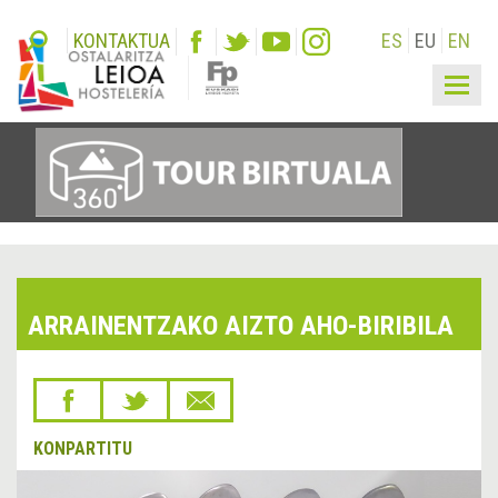
KONTAKTUA
ES
EU
EN
Togg
navig
ARRAINENTZAKO AIZTO AHO-BIRIBILA
KONPARTITU