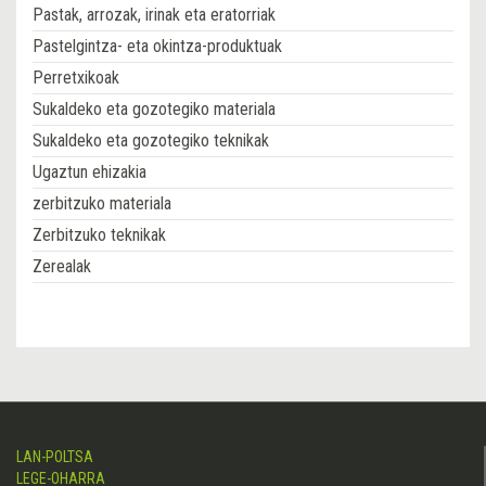
Pastak, arrozak, irinak eta eratorriak
Pastelgintza- eta okintza-produktuak
Perretxikoak
Sukaldeko eta gozotegiko materiala
Sukaldeko eta gozotegiko teknikak
Ugaztun ehizakia
zerbitzuko materiala
Zerbitzuko teknikak
Zerealak
LAN-POLTSA
LEGE-OHARRA