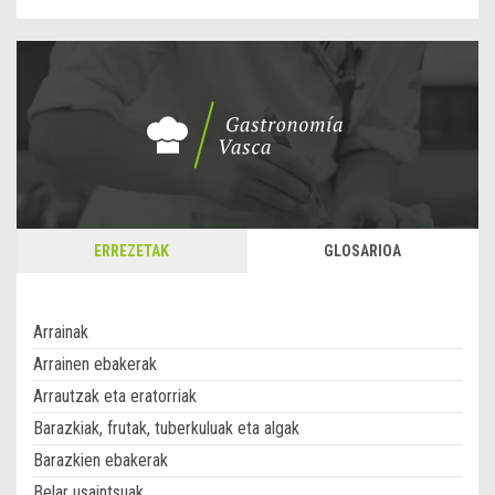
ERREZETAK
GLOSARIOA
Arrainak
Arrainen ebakerak
Arrautzak eta eratorriak
Barazkiak, frutak, tuberkuluak eta algak
Barazkien ebakerak
Belar usaintsuak