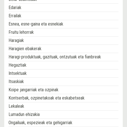
Edariak
Errailak
Esnea, esne-gaina eta esnekiak
Fruitu lehorrak
Haragiak
Haragien ebakerak
Haragi-produktuak, gazituak, ontzutuak eta fianbreak
Hegaztiak
Intsektuak
Itsaskiak
Koipe jangarriak eta ozpinak
Kontserbak, ozpinetakoak eta eskabetxeak
Lekaleak
Lumadun ehizakia
Ongailuak, espezieak eta gehigarriak