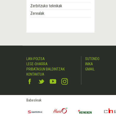
Zerbitzuko teknikak
Zerealak
LAN-POLTSA
SUTONDO
LEGE-OHARRA
INIKA
PRIBATASUN BALDINTZAK
GMAIL
KONTAKTUA
Babesleak