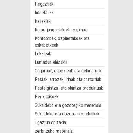
Hegaztiak
Intsektuak
Itsaskiak
Koipe jangarriak eta ozpinak
Kontserbak, ozpinetakoak eta
eskabetxeak
Lekaleak
Lumadun ehizakia
Ongailuak, espezieak eta gehigarriak
Pastak, arrozak, irinak eta eratorriak
Pastelgintza- eta okintza-produktuak
Perretxikoak
Sukaldeko eta gozotegiko materiala
Sukaldeko eta gozotegiko teknikak
Ugaztun ehizakia
zerbitzuko materiala