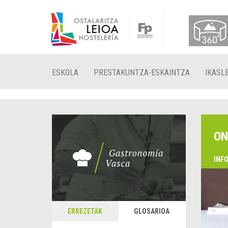
ESKOLA
PRESTAKUNTZA-ESKAINTZA
IKASL
ON
INF
ERREZETAK
GLOSARIOA