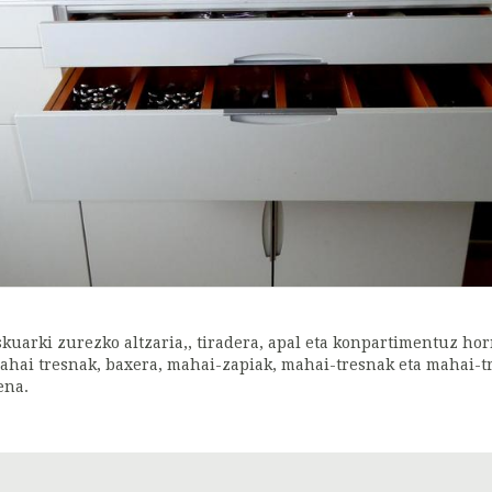
skuarki zurezko altzaria,, tiradera, apal eta konpartimentuz horn
ahai tresnak, baxera, mahai-zapiak, mahai-tresnak eta mahai-tre
ena.