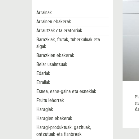
Arrainak
Arrainen ebakerak
Arrautzak eta eratorriak
Barazkiak, frutak, tuberkuluak eta
algak
Barazkien ebakerak
Belar usaintsuak
Edariak
Errailak
Esnea, esne-gaina eta esnekiak
E
Fruitu lehorrak
m
Haragiak
d
Haragien ebakerak
Haragi-produktuak, gazituak,
ontzutuak eta fianbreak