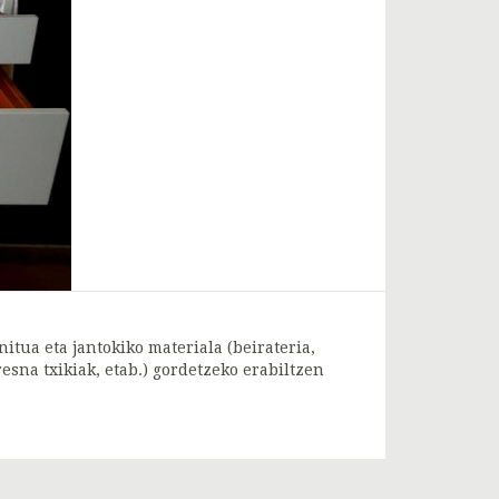
itua eta jantokiko materiala (beirateria,
sna txikiak, etab.) gordetzeko erabiltzen