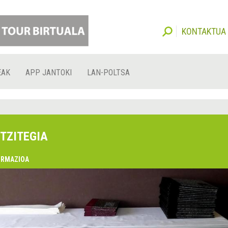
KONTAKTUA
EAK
APP JANTOKI
LAN-POLTSA
TZITEGIA
ORMAZIOA