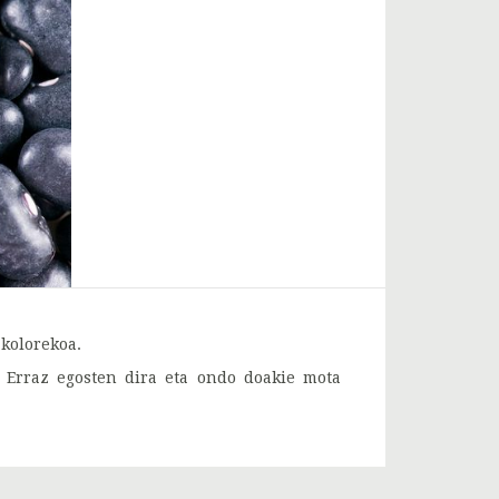
 kolorekoa.
 Erraz egosten dira eta ondo doakie mota