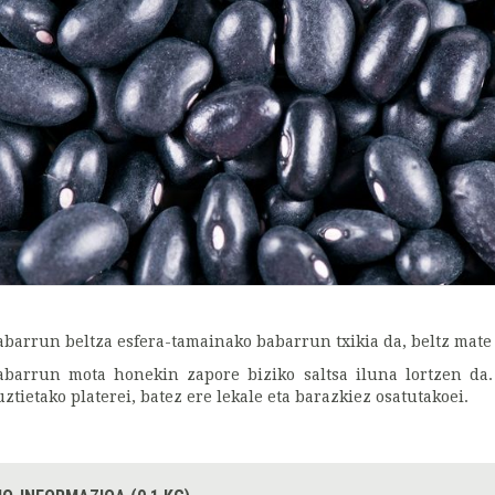
abarrun beltza esfera-tamainako babarrun txikia da, beltz mate
abarrun mota honekin zapore biziko saltsa iluna lortzen da.
uztietako platerei, batez ere lekale eta barazkiez osatutakoei.