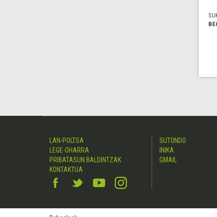
SU
BE
LAN-POLTSA
SUTONDO
LEGE-OHARRA
INIKA
PRIBATASUN BALDINTZAK
GMAIL
KONTAKTUA