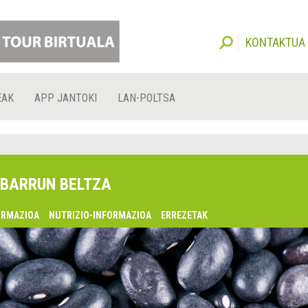
KONTAKTUA
EAK
APP JANTOKI
LAN-POLTSA
BARRUN BELTZA
ORMAZIOA
NUTRIZIO-INFORMAZIOA
ERREZETAK