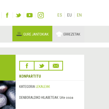
ES
EU
EN
GURE JANTOKIAK
ERREZETAK
KONPARTITU
KATEGORIA
LEKALEAK
DENBORALDIKO HILABETEAK:
Urte osoa