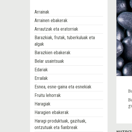
Arrainak
Arrainen ebakerak
Arrautzak eta eratorriak
Barazkiak, frutak, tuberkuluak eta
algak
Barazkien ebakerak
Belar usaintsuak
Edariak
Errailak
Esnea, esne-gaina eta esnekiak
B
Fruitu lehorrak
B
Haragiak
g
Haragien ebakerak
Haragi-produktuak, gazituak,
ontzutuak eta fianbreak