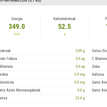
IO-INFORMAZIOA (0.1 KG)
Energia
Karbohidratoak
P
349.0
52.5
kcal
g
zukreak
3.09 g
Gatza (So
ido Folikoa
0.0 ug
C Bitamin
Bitamina
0.0 ug
Zinka
rdina
6.9 mg
Kaltzioa
lesterola
0.0 mg
Gantz Azi
antz Azido Monoasegabeak
0.0 g
Gantz Azi
untza
25.4 g