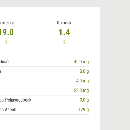
roteinak
Koipeak
19.0
1.4
g
g
dioa)
40.0 mg
a
0.0 g
4.0 mg
128.0 mg
do Poliasegabeak
0.0 g
do Aseak
0.29 g