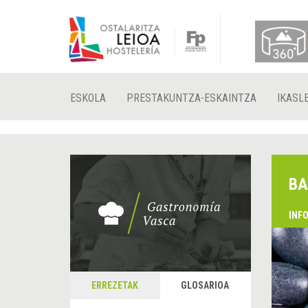
ESKOLA
PRESTAKUNTZA-ESKAINTZA
IKASL
BA
INF
ERREZETAK
GLOSARIOA