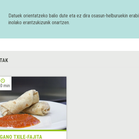
Datuek orientatzeko balio dute eta ez dira osasun-helburuekin era
inolako erantzukizunik onartzen.
TAK
0 min
GANO TXILE-FAJITA