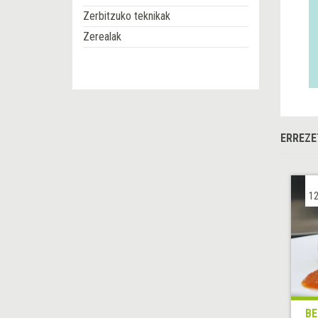
Zerbitzuko teknikak
Zerealak
ERREZE
12
BE