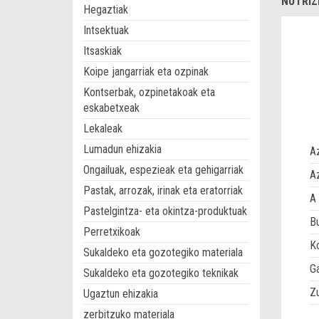
NUTRIZ
Hegaztiak
Intsektuak
Itsaskiak
Koipe jangarriak eta ozpinak
Kontserbak, ozpinetakoak eta
eskabetxeak
Lekaleak
Lumadun ehizakia
A
Ongailuak, espezieak eta gehigarriak
Az
Pastak, arrozak, irinak eta eratorriak
A 
Pastelgintza- eta okintza-produktuak
Bu
Perretxikoak
Ko
Sukaldeko eta gozotegiko materiala
G
Sukaldeko eta gozotegiko teknikak
Z
Ugaztun ehizakia
zerbitzuko materiala