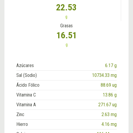
22.53
g
Grasas
16.51
g
Azúcares
6.17 g
Sal (Sodio)
10734.33 mg
Ácido Fólico
88.69 ug
Vitamina C
13.86 g
Vitamina A
271.67 ug
Zinc
2.63 mg
Hierro
4.16 mg