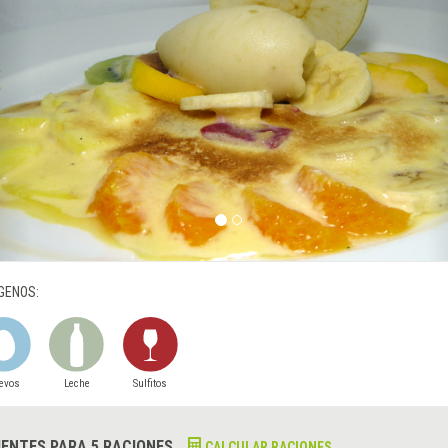
GENOS:
evos
Leche
Sulfitos
IENTES PARA 5 RACIONES
CALCULAR RACIONES