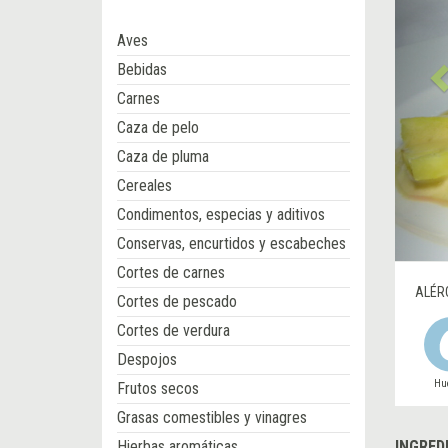
Aves
Bebidas
Carnes
Caza de pelo
Caza de pluma
Cereales
Condimentos, especias y aditivos
Conservas, encurtidos y escabeches
Cortes de carnes
ALÉR
Cortes de pescado
Cortes de verdura
Despojos
Hu
Frutos secos
Grasas comestibles y vinagres
Hierbas aromáticas
INGRED