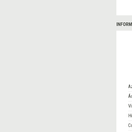
INFORM
A
Ác
Vi
Hi
Co