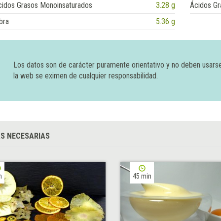
cidos Grasos Monoinsaturados
3.28 g
Ácidos Gr
bra
5.36 g
Los datos son de carácter puramente orientativo y no deben usars
la web se eximen de cualquier responsabilidad.
S NECESARIAS
h
45 min