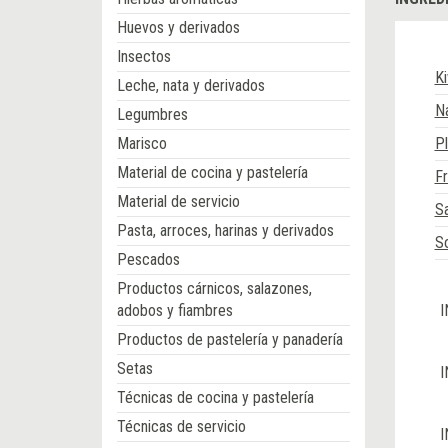
Huevos y derivados
Insectos
Ki
Leche, nata y derivados
Na
Legumbres
Marisco
Pl
Material de cocina y pastelería
F
Material de servicio
S
Pasta, arroces, harinas y derivados
S
Pescados
Productos cárnicos, salazones,
adobos y fiambres
I
Productos de pastelería y panadería
Setas
I
Técnicas de cocina y pastelería
Técnicas de servicio
I