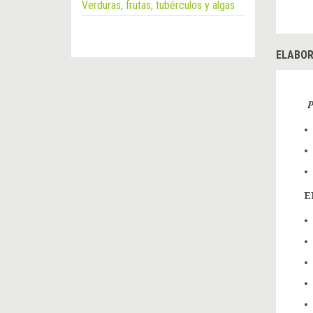
Verduras, frutas, tubérculos y algas
ELABOR
P
E