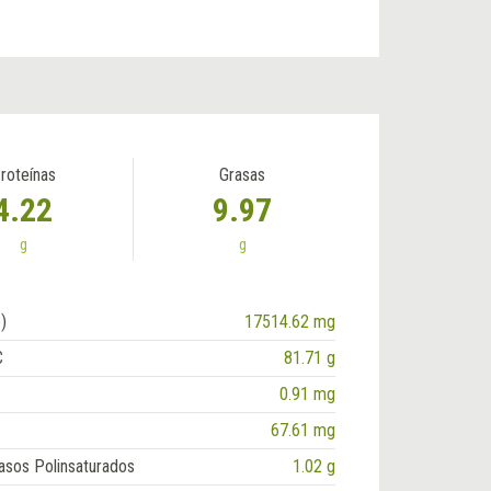
roteínas
Grasas
4.22
9.97
g
g
)
17514.62 mg
C
81.71 g
0.91 mg
67.61 mg
asos Polinsaturados
1.02 g