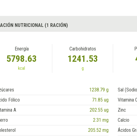
ACIÓN NUTRICIONAL (1 RACIÓN)
Energía
Carbohidratos
P
5798.63
1241.53
kcal
g
zúcares
1238.79 g
Sal (Sodio
ido Fólico
71.85 ug
Vitamina 
tamina A
202.55 ug
Zinc
erro
2.31 mg
Calcio
lesterol
205.52 mg
Ácidos Gr