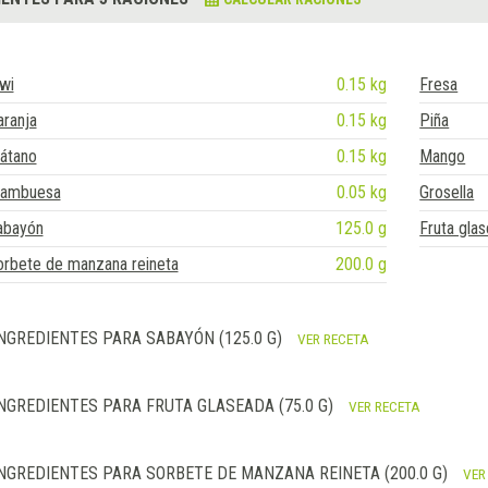
wi
0.15 kg
Fresa
ranja
0.15 kg
Piña
átano
0.15 kg
Mango
rambuesa
0.05 kg
Grosella
abayón
125.0 g
Fruta gla
orbete de manzana reineta
200.0 g
NGREDIENTES PARA SABAYÓN (125.0 G)
VER RECETA
NGREDIENTES PARA FRUTA GLASEADA (75.0 G)
VER RECETA
NGREDIENTES PARA SORBETE DE MANZANA REINETA (200.0 G)
VER