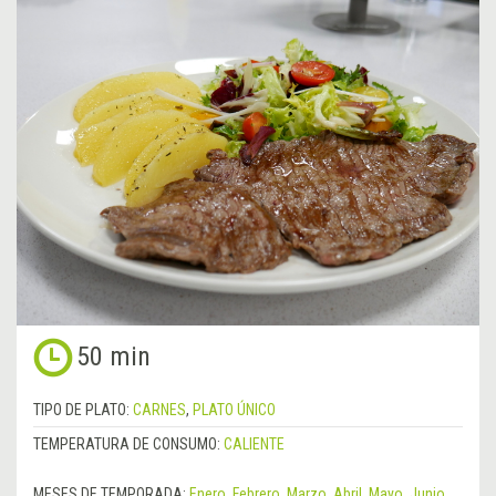
50 min
TIPO DE PLATO:
CARNES
,
PLATO ÚNICO
TEMPERATURA DE CONSUMO:
CALIENTE
MESES DE TEMPORADA:
Enero
,
Febrero
,
Marzo
,
Abril
,
Mayo
,
Junio
,