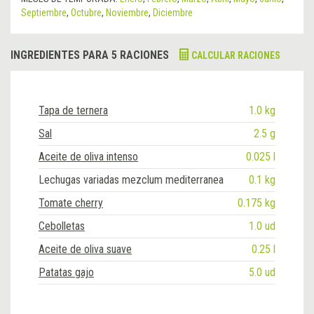
Septiembre
,
Octubre
,
Noviembre
,
Diciembre
INGREDIENTES PARA 5 RACIONES
CALCULAR RACIONES
Tapa de ternera
1.0 kg
Sal
2.5 g
Aceite de oliva intenso
0.025 l
Lechugas variadas mezclum mediterranea
0.1 kg
Tomate cherry
0.175 kg
Cebolletas
1.0 ud
Aceite de oliva suave
0.25 l
Patatas gajo
5.0 ud