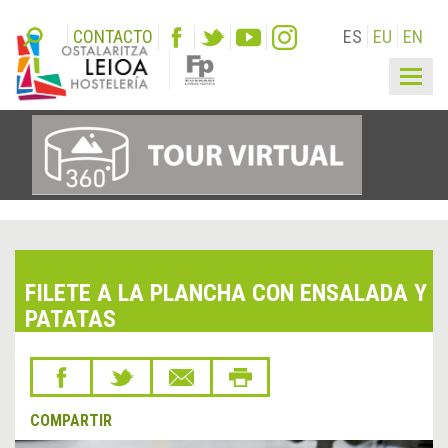
CONTACTO
ES
EU
EN
Togg
navig
FILETE A LA PLANCHA CON ENSALADA Y
PATATAS
COMPARTIR