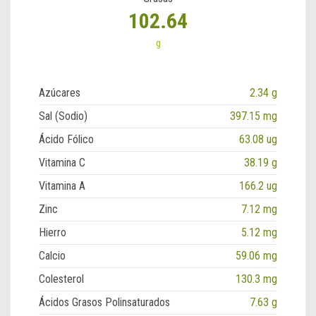
102.64
g
Azúcares
2.34 g
Sal (Sodio)
397.15 mg
Ácido Fólico
63.08 ug
Vitamina C
38.19 g
Vitamina A
166.2 ug
Zinc
7.12 mg
Hierro
5.12 mg
Calcio
59.06 mg
Colesterol
130.3 mg
Ácidos Grasos Polinsaturados
7.63 g