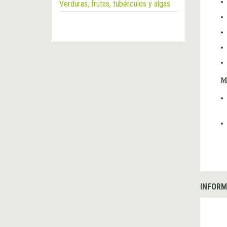
Verduras, frutas, tubérculos y algas
M
INFORM