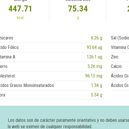
447.71
75.34
kcal
g
zúcares
6.26 g
Sal (Sodio
ido Fólico
93.64 ug
Vitamina 
tamina A
126.1 ug
Zinc
erro
5.26 mg
Calcio
lesterol
96.15 mg
Ácidos Gr
cidos Grasos Monoinsaturados
1.34 g
Ácidos Gr
bra
5.54 g
Los datos son de carácter puramente orientativo y no deben usars
la web se eximen de cualquier responsabilidad.