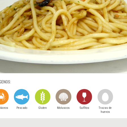
GENOS:
táceos
Pescado
Gluten
Moluscos
Sulfitos
Trazas de
huevos