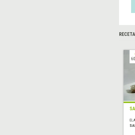
RECETA
60
SA
EL
SA