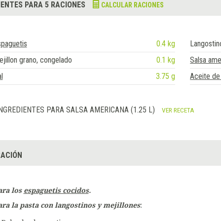
IENTES PARA 5 RACIONES
CALCULAR RACIONES
spaguetis
0.4 kg
Langostin
jillon grano, congelado
0.1 kg
Salsa ame
l
3.75 g
Aceite de 
NGREDIENTES PARA SALSA AMERICANA (1.25 L)
VER RECETA
ACIÓN
ara los
espaguetis cocidos
.
ara la pasta con langostinos y mejillones
: