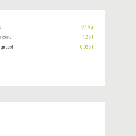
o
0.1 kg
ricana
1.25 l
girasol
0.025 l