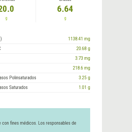
20.0
6.64
g
g
)
1138.41 mg
C
20.68 g
3.73 mg
218.6 mg
asos Polinsaturados
3.25 g
asos Saturados
1.01 g
e con fines médicos. Los responsables de