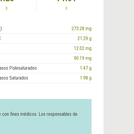
g
g
)
273.28 mg
C
21.29 g
12.02 mg
90.19 mg
asos Polinsaturados
1.47 g
asos Saturados
1.98 g
e con fines médicos. Los responsables de