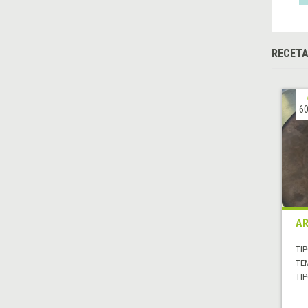
RECETA
60
AR
TIP
TE
TIP