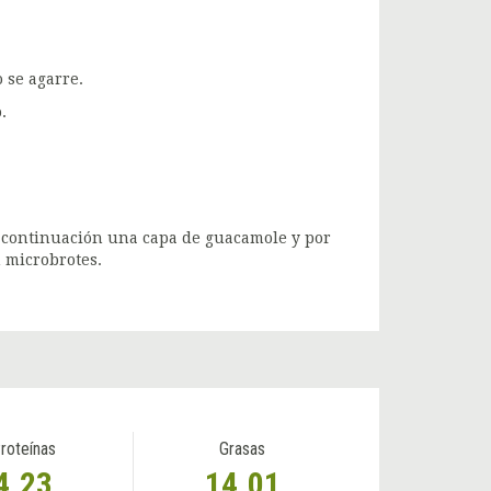
 se agarre.
.
a continuación una capa de guacamole y por
 microbrotes.
roteínas
Grasas
4.23
14.01