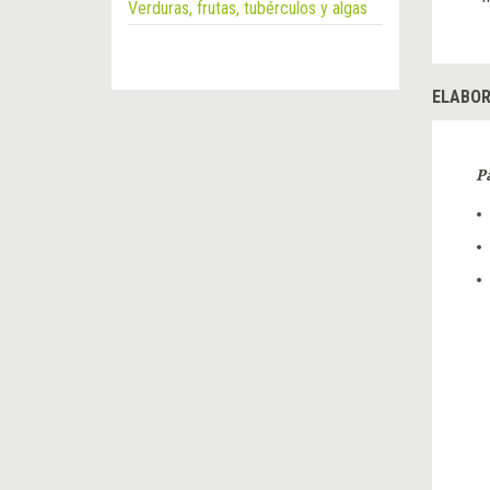
Verduras, frutas, tubérculos y algas
ELABOR
P