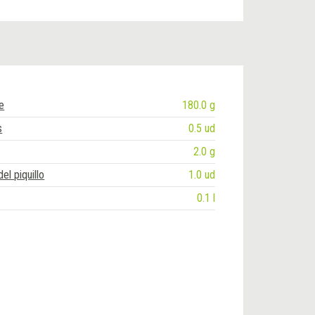
e
180.0 g
s
0.5 ud
2.0 g
el piquillo
1.0 ud
0.1 l