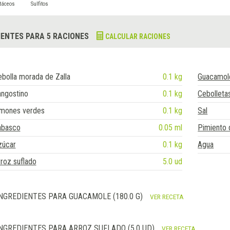
táceos
Sulfitos
IENTES PARA 5 RACIONES
CALCULAR RACIONES
bolla morada de Zalla
0.1 kg
Guacamol
angostino
0.1 kg
Cebolleta
imones verdes
0.1 kg
Sal
abasco
0.05 ml
Pimiento d
zúcar
0.1 kg
Agua
roz suflado
5.0 ud
NGREDIENTES PARA GUACAMOLE (180.0 G)
VER RECETA
NGREDIENTES PARA ARROZ SUFLADO (5.0 UD)
VER RECETA