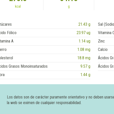
kcal
g
zúcares
21.43 g
Sal (Sodio
ido Fólico
23.97 ug
Vitamina 
tamina A
1.14 ug
Zinc
erro
1.08 mg
Calcio
lesterol
18.8 mg
Ácidos Gr
cidos Grasos Monoinsaturados
9.57 g
Ácidos Gr
bra
1.44 g
Los datos son de carácter puramente orientativo y no deben usars
la web se eximen de cualquier responsabilidad.