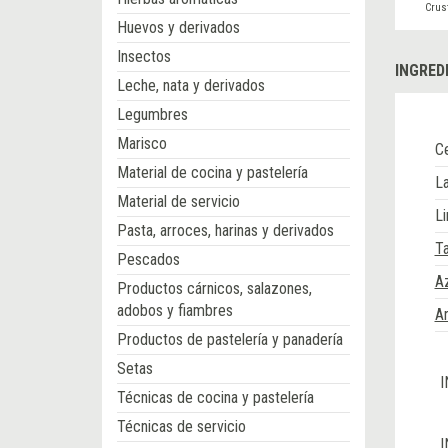
Crus
Huevos y derivados
Insectos
INGRED
Leche, nata y derivados
Legumbres
Marisco
Ce
Material de cocina y pastelería
L
Material de servicio
L
Pasta, arroces, harinas y derivados
T
Pescados
A
Productos cárnicos, salazones,
adobos y fiambres
Ar
Productos de pastelería y panadería
Setas
I
Técnicas de cocina y pastelería
Técnicas de servicio
I