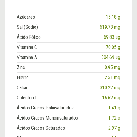
Azúcares
15.18 g
Sal (Sodio)
619.73 mg
Ácido Fólico
69.83 ug
Vitamina C
70.05 g
Vitamina A
304.69 ug
Zinc
0.95 mg
Hierro
2.51 mg
Calcio
310.22 mg
Colesterol
16.62 mg
Ácidos Grasos Polinsaturados
1.41 g
Ácidos Grasos Monoinsaturados
1.72 g
Ácidos Grasos Saturados
2.97 g