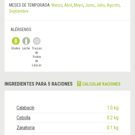
MESES DE TEMPORADA:
Marzo
,
Abril
,
Mayo
,
Junio
,
Julio
,
Agosto
,
Septiembre
ALÉRGENOS:
Gluten
Leche
Trazas
de
frutos
de
cáscar
a
INGREDIENTES PARA 5 RACIONES
CALCULAR RACIONES
Calabacín
1.0 kg
Cebolla
0.2 kg
Zanahoria
0.1 kg