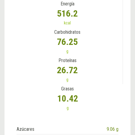
Energía
516.2
kcal
Carbohidratos
76.25
g
Proteínas
26.72
g
Grasas
10.42
g
Azúcares
9.06 g