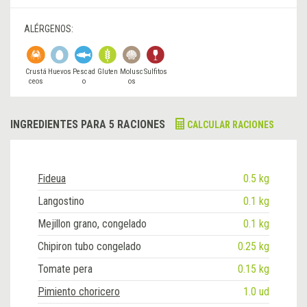
ALÉRGENOS:
Crustá
Huevos
Pescad
Gluten
Molusc
Sulfitos
ceos
o
os
INGREDIENTES PARA 5 RACIONES
CALCULAR RACIONES
Fideua
0.5 kg
Langostino
0.1 kg
Mejillon grano, congelado
0.1 kg
Chipiron tubo congelado
0.25 kg
Tomate pera
0.15 kg
Pimiento choricero
1.0 ud