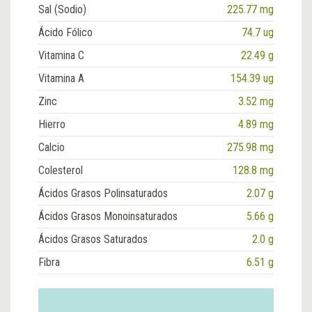
Sal (Sodio)
225.77 mg
Ácido Fólico
74.7 ug
Vitamina C
22.49 g
Vitamina A
154.39 ug
Zinc
3.52 mg
Hierro
4.89 mg
Calcio
275.98 mg
Colesterol
128.8 mg
Ácidos Grasos Polinsaturados
2.07 g
Ácidos Grasos Monoinsaturados
5.66 g
Ácidos Grasos Saturados
2.0 g
Fibra
6.51 g