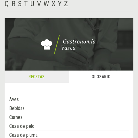
Q
R
S
T
U
V
W
X
Y
Z
RECETAS
GLOSARIO
Aves
Bebidas
Carnes
Caza de pelo
Caza de pluma