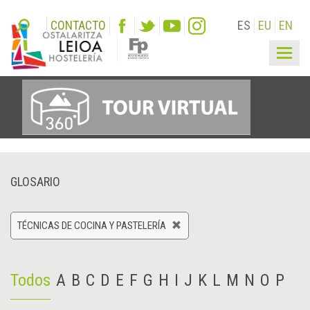
CONTACTO
ES
EU
EN
Togg
navig
GLOSARIO
TÉCNICAS DE COCINA Y PASTELERÍA
Todos
A
B
C
D
E
F
G
H
I
J
K
L
M
N
O
P