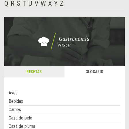
Q
R
S
T
U
V
W
X
Y
Z
RECETAS
GLOSARIO
Aves
Bebidas
Carnes
Caza de pelo
Caza de pluma