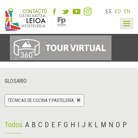
CONTACTO
ES
EU
EN
Togg
navig
GLOSARIO
TÉCNICAS DE COCINA Y PASTELERÍA
Todos
A
B
C
D
E
F
G
H
I
J
K
L
M
N
O
P