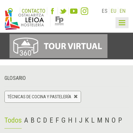
CONTACTO
ES
EU
EN
Togg
navig
GLOSARIO
TÉCNICAS DE COCINA Y PASTELERÍA
Todos
A
B
C
D
E
F
G
H
I
J
K
L
M
N
O
P