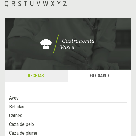
Q
R
S
T
U
V
W
X
Y
Z
RECETAS
GLOSARIO
Aves
Bebidas
Carnes
Caza de pelo
Caza de pluma