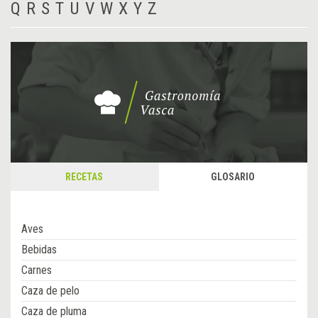
Q
R
S
T
U
V
W
X
Y
Z
RECETAS
GLOSARIO
Aves
Bebidas
Carnes
Caza de pelo
Caza de pluma