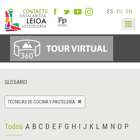
CONTACTO
ES
EU
EN
Togg
navig
GLOSARIO
TÉCNICAS DE COCINA Y PASTELERÍA
Todos
A
B
C
D
E
F
G
H
I
J
K
L
M
N
O
P