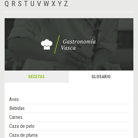
Q
R
S
T
U
V
W
X
Y
Z
RECETAS
GLOSARIO
Aves
Bebidas
Carnes
Caza de pelo
Caza de pluma