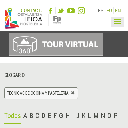
CONTACTO
ES
EU
EN
Togg
navig
GLOSARIO
TÉCNICAS DE COCINA Y PASTELERÍA
Todos
A
B
C
D
E
F
G
H
I
J
K
L
M
N
O
P