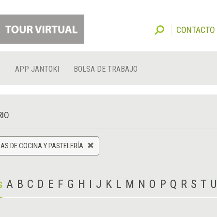
CONTACTO
O
APP JANTOKI
BOLSA DE TRABAJO
RIO
AS DE COCINA Y PASTELERÍA
s
A
B
C
D
E
F
G
H
I
J
K
L
M
N
O
P
Q
R
S
T
U