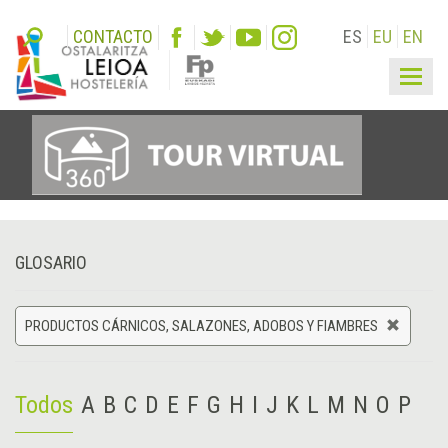
CONTACTO
ES
EU
EN
Togg
navig
GLOSARIO
PRODUCTOS CÁRNICOS, SALAZONES, ADOBOS Y FIAMBRES
Todos
A
B
C
D
E
F
G
H
I
J
K
L
M
N
O
P