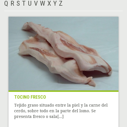
Q
R
S
T
U
V
W
X
Y
Z
TOCINO FRESCO
Tejido graso situado entre la piel y la carne del
cerdo, sobre todo en la parte del lomo. Se
presenta fresco o sala[...]