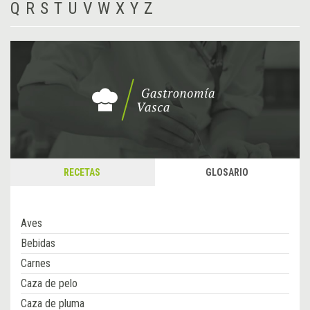
Q
R
S
T
U
V
W
X
Y
Z
RECETAS
GLOSARIO
Aves
Bebidas
Carnes
Caza de pelo
Caza de pluma