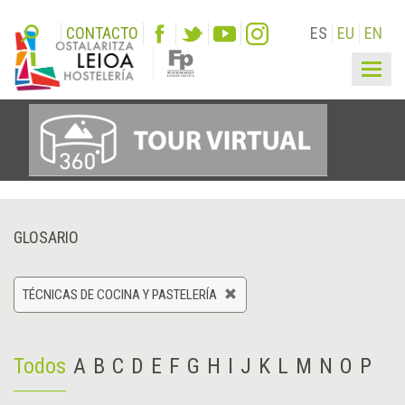
CONTACTO
ES
EU
EN
Togg
navig
GLOSARIO
TÉCNICAS DE COCINA Y PASTELERÍA
Todos
A
B
C
D
E
F
G
H
I
J
K
L
M
N
O
P