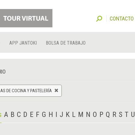
CONTACTO
O
APP JANTOKI
BOLSA DE TRABAJO
RIO
AS DE COCINA Y PASTELERÍA
s
A
B
C
D
E
F
G
H
I
J
K
L
M
N
O
P
Q
R
S
T
U