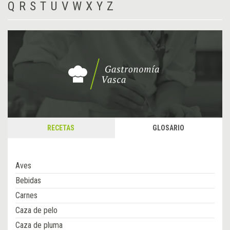
Q
R
S
T
U
V
W
X
Y
Z
RECETAS
GLOSARIO
Aves
Bebidas
Carnes
Caza de pelo
Caza de pluma