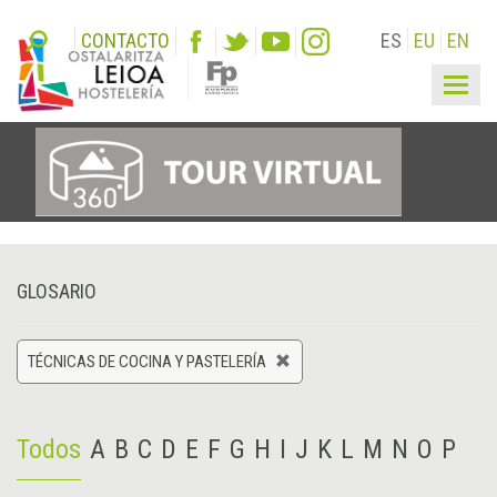
CONTACTO
ES
EU
EN
Togg
navig
GLOSARIO
TÉCNICAS DE COCINA Y PASTELERÍA
Todos
A
B
C
D
E
F
G
H
I
J
K
L
M
N
O
P