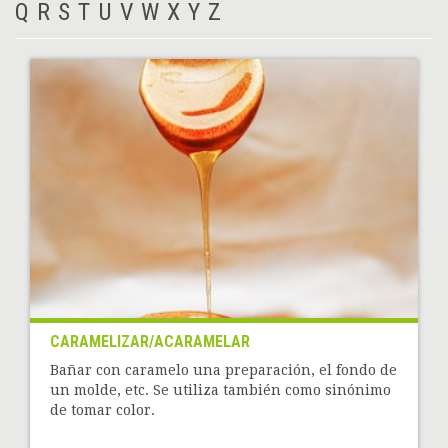
Q
R
S
T
U
V
W
X
Y
Z
CARAMELIZAR/ACARAMELAR
Bañar con caramelo una preparación, el fondo de
un molde, etc. Se utiliza también como sinónimo
de tomar color.