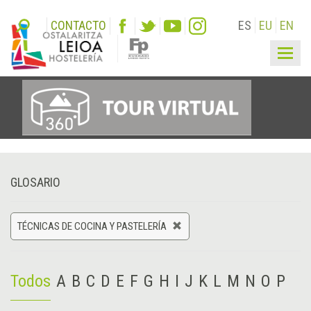
CONTACTO
ES
EU
EN
Togg
navig
GLOSARIO
TÉCNICAS DE COCINA Y PASTELERÍA
Todos
A
B
C
D
E
F
G
H
I
J
K
L
M
N
O
P