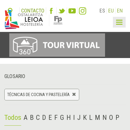
CONTACTO
ES
EU
EN
Togg
navig
GLOSARIO
TÉCNICAS DE COCINA Y PASTELERÍA
Todos
A
B
C
D
E
F
G
H
I
J
K
L
M
N
O
P