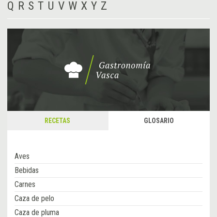
Q
R
S
T
U
V
W
X
Y
Z
RECETAS
GLOSARIO
Aves
Bebidas
Carnes
Caza de pelo
Caza de pluma