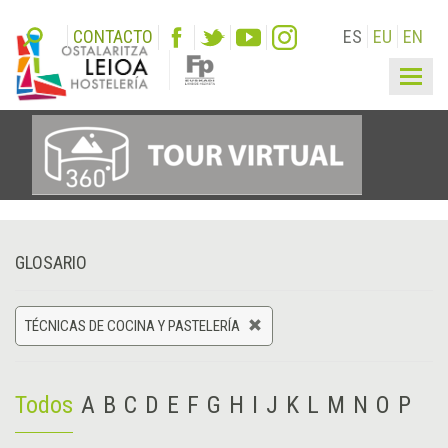
CONTACTO
ES
EU
EN
Togg
navig
GLOSARIO
TÉCNICAS DE COCINA Y PASTELERÍA
Todos
A
B
C
D
E
F
G
H
I
J
K
L
M
N
O
P