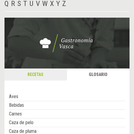
Q
R
S
T
U
V
W
X
Y
Z
RECETAS
GLOSARIO
Aves
Bebidas
Carnes
Caza de pelo
Caza de pluma