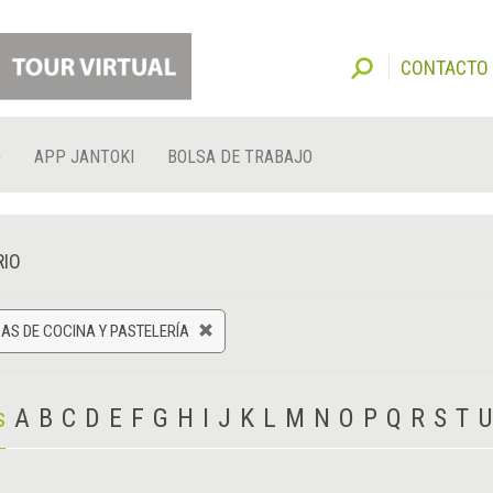
CONTACTO
O
APP JANTOKI
BOLSA DE TRABAJO
RIO
AS DE COCINA Y PASTELERÍA
s
A
B
C
D
E
F
G
H
I
J
K
L
M
N
O
P
Q
R
S
T
U