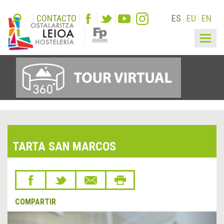
CONTACTO
ES
EU
EN
Togg
navig
TARTA SAN MARCOS
COMPARTIR
&lsaquo;
Sigu