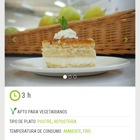
Anterior
&rsa
3 h
APTO PARA VEGETARIANOS
TIPO DE PLATO:
POSTRE
,
REPOSTERÍA
TEMPERATURA DE CONSUMO:
AMBIENTE
,
FRÍO