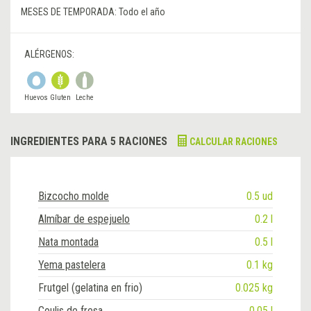
MESES DE TEMPORADA:
Todo el año
ALÉRGENOS:
Huevos
Gluten
Leche
INGREDIENTES PARA 5 RACIONES
CALCULAR RACIONES
Bizcocho molde
0.5 ud
Almíbar de espejuelo
0.2 l
Nata montada
0.5 l
Yema pastelera
0.1 kg
Frutgel (gelatina en frio)
0.025 kg
Coulis de fresa
0.05 l