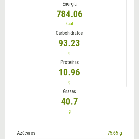
Energía
784.06
kcal
Carbohidratos
93.23
g
Proteínas
10.96
g
Grasas
40.7
g
Azúcares
75.65 g