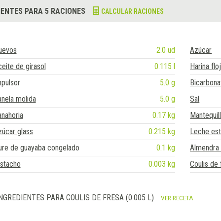
IENTES PARA 5 RACIONES
CALCULAR RACIONES
uevos
2.0 ud
Azúcar
eite de girasol
0.115 l
Harina flo
pulsor
5.0 g
Bicarbona
nela molida
5.0 g
Sal
nahoria
0.17 kg
Mantequil
úcar glass
0.215 kg
Leche est
ure de guayaba congelado
0.1 kg
Almendra 
istacho
0.003 kg
Coulis de 
NGREDIENTES PARA COULIS DE FRESA (0.005 L)
VER RECETA