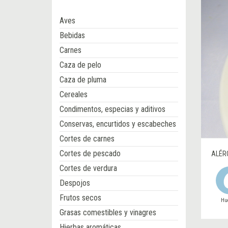
Aves
Bebidas
Carnes
Caza de pelo
Caza de pluma
Cereales
Condimentos, especias y aditivos
Conservas, encurtidos y escabeches
Cortes de carnes
Cortes de pescado
ALÉR
Cortes de verdura
Despojos
Frutos secos
Hu
Grasas comestibles y vinagres
Hierbas aromáticas