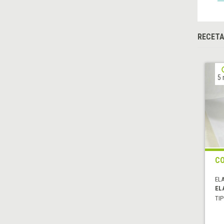
RECETA
5 
CO
EL
EL
TIP