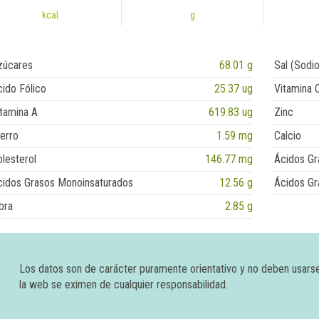
kcal
g
zúcares
68.01 g
Sal (Sodio
ido Fólico
25.37 ug
Vitamina 
tamina A
619.83 ug
Zinc
erro
1.59 mg
Calcio
lesterol
146.77 mg
Ácidos Gr
cidos Grasos Monoinsaturados
12.56 g
Ácidos Gr
bra
2.85 g
Los datos son de carácter puramente orientativo y no deben usars
la web se eximen de cualquier responsabilidad.