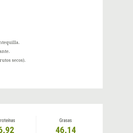
ntequilla.
ante.
rutos secos).
roteínas
Grasas
6.92
46.14