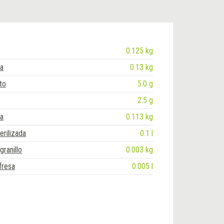
0.125 kg
ja
0.13 kg
to
5.0 g
2.5 g
la
0.113 kg
erilizada
0.1 l
granillo
0.003 kg
fresa
0.005 l