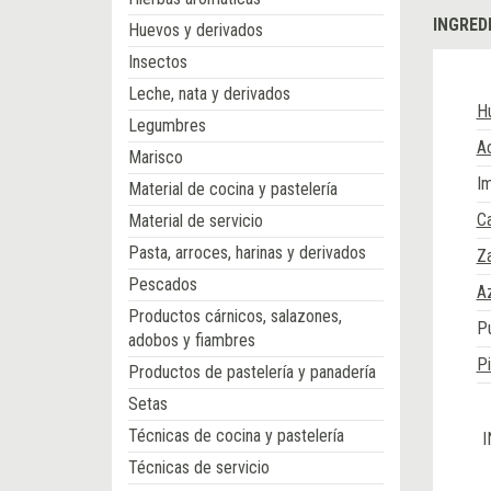
INGRED
Huevos y derivados
Insectos
Leche, nata y derivados
H
Legumbres
Ac
Marisco
Im
Material de cocina y pastelería
Ca
Material de servicio
Pasta, arroces, harinas y derivados
Za
Pescados
Az
Productos cárnicos, salazones,
P
adobos y fiambres
P
Productos de pastelería y panadería
Setas
Técnicas de cocina y pastelería
I
Técnicas de servicio