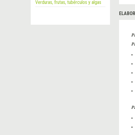
Verduras, frutas, tubérculos y algas
ELABOR
P
P
P