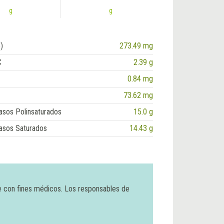
g
g
)
273.49 mg
C
2.39 g
0.84 mg
73.62 mg
asos Polinsaturados
15.0 g
asos Saturados
14.43 g
e con fines médicos. Los responsables de