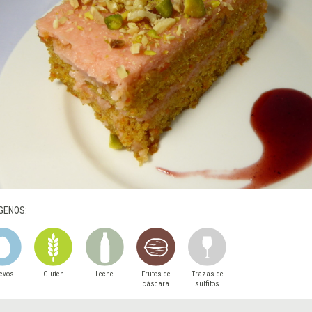
GENOS:
evos
Gluten
Leche
Frutos de
Trazas de
cáscara
sulfitos