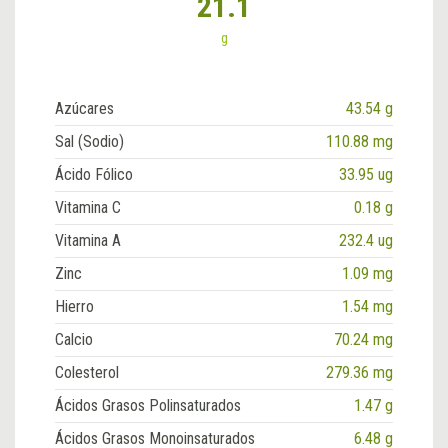
21.1
g
Azúcares
43.54 g
Sal (Sodio)
110.88 mg
Ácido Fólico
33.95 ug
Vitamina C
0.18 g
Vitamina A
232.4 ug
Zinc
1.09 mg
Hierro
1.54 mg
Calcio
70.24 mg
Colesterol
279.36 mg
Ácidos Grasos Polinsaturados
1.47 g
Ácidos Grasos Monoinsaturados
6.48 g