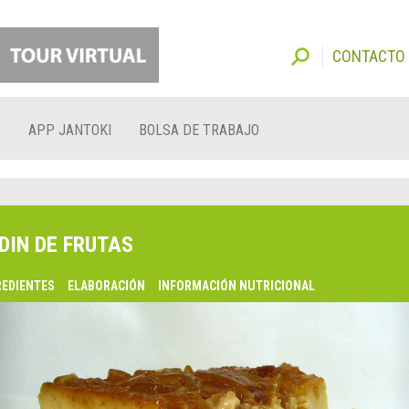
CONTACTO
O
APP JANTOKI
BOLSA DE TRABAJO
DIN DE FRUTAS
REDIENTES
ELABORACIÓN
INFORMACIÓN NUTRICIONAL
lsaquo;
nterior