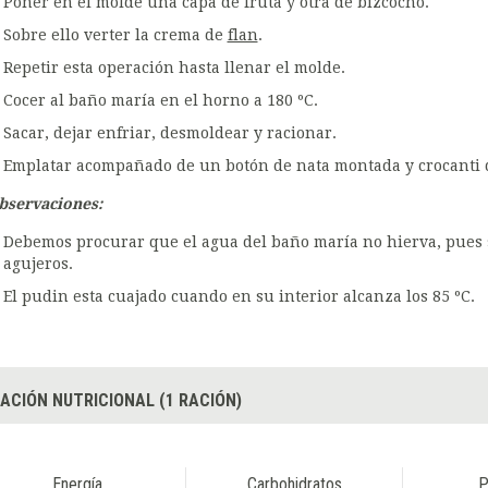
Poner en el molde una capa de fruta y otra de bizcocho.
Sobre ello verter la crema de
flan
.
Repetir esta operación hasta llenar el molde.
Cocer al baño maría en el horno a 180 ºC.
Sacar, dejar enfriar, desmoldear y racionar.
Emplatar acompañado de un botón de nata montada y crocanti 
bservaciones:
Debemos procurar que el agua del baño maría no hierva, pues 
agujeros.
El pudin esta cuajado cuando en su interior alcanza los 85 ºC.
ACIÓN NUTRICIONAL (1 RACIÓN)
Energía
Carbohidratos
P