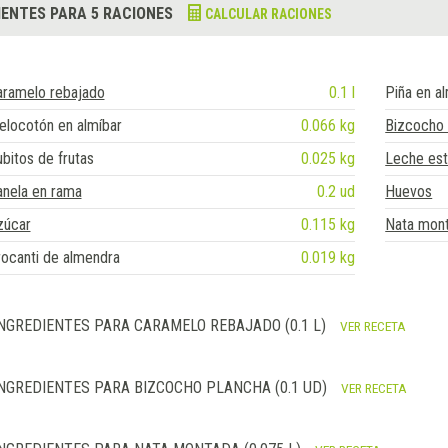
IENTES PARA 5 RACIONES
CALCULAR RACIONES
aramelo rebajado
0.1 l
Piña en a
locotón en almíbar
0.066 kg
Bizcocho 
bitos de frutas
0.025 kg
Leche est
anela en rama
0.2 ud
Huevos
zúcar
0.115 kg
Nata mon
ocanti de almendra
0.019 kg
NGREDIENTES PARA CARAMELO REBAJADO (0.1 L)
VER RECETA
NGREDIENTES PARA BIZCOCHO PLANCHA (0.1 UD)
VER RECETA