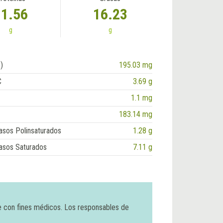
11.56
16.23
g
g
)
195.03 mg
C
3.69 g
1.1 mg
183.14 mg
asos Polinsaturados
1.28 g
asos Saturados
7.11 g
e con fines médicos. Los responsables de