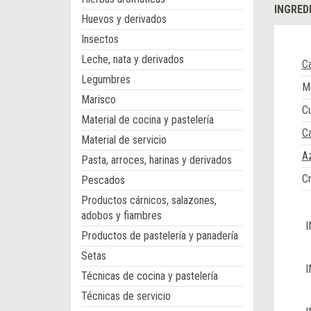
INGRED
Huevos y derivados
Insectos
Leche, nata y derivados
C
Legumbres
Me
Marisco
Cu
Material de cocina y pastelería
C
Material de servicio
A
Pasta, arroces, harinas y derivados
Cr
Pescados
Productos cárnicos, salazones,
adobos y fiambres
I
Productos de pastelería y panadería
Setas
I
Técnicas de cocina y pastelería
Técnicas de servicio