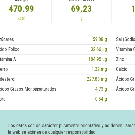
470.99
69.23
kcal
g
zúcares
59.88 g
Sal (Sodio
ido Fólico
32.66 ug
Vitamina 
tamina A
184.95 ug
Zinc
erro
1.32 mg
Calcio
lesterol
227.83 mg
Ácidos Gr
cidos Grasos Monoinsaturados
4.73 g
Ácidos Gr
bra
0.54 g
Los datos son de carácter puramente orientativo y no deben usars
la web se eximen de cualquier responsabilidad.