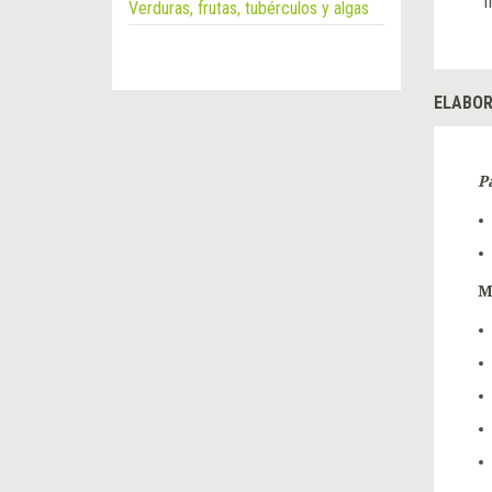
I
Verduras, frutas, tubérculos y algas
ELABOR
P
M