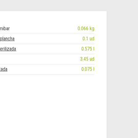
lmibar
0.066 kg
plancha
0.1 ud
erilizada
0.575 l
3.45 ud
tada
0.075 l