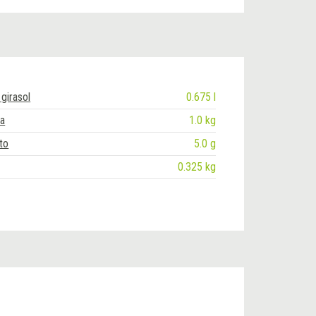
girasol
0.675 l
ja
1.0 kg
to
5.0 g
0.325 kg