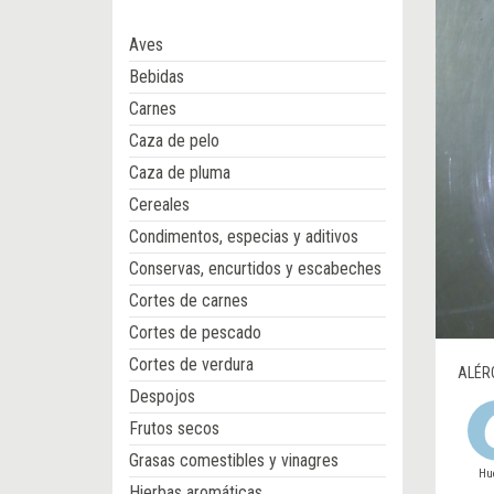
Aves
Bebidas
Carnes
Caza de pelo
Caza de pluma
Cereales
Condimentos, especias y aditivos
Conservas, encurtidos y escabeches
Cortes de carnes
Cortes de pescado
Cortes de verdura
ALÉR
Despojos
Frutos secos
Grasas comestibles y vinagres
Hu
Hierbas aromáticas