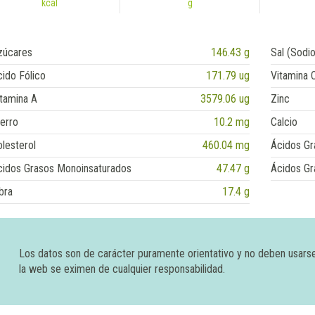
kcal
g
zúcares
146.43 g
Sal (Sodio
ido Fólico
171.79 ug
Vitamina 
tamina A
3579.06 ug
Zinc
erro
10.2 mg
Calcio
lesterol
460.04 mg
Ácidos Gr
cidos Grasos Monoinsaturados
47.47 g
Ácidos Gr
bra
17.4 g
Los datos son de carácter puramente orientativo y no deben usars
la web se eximen de cualquier responsabilidad.