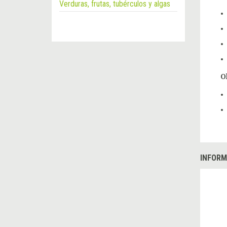
Verduras, frutas, tubérculos y algas
O
INFORM