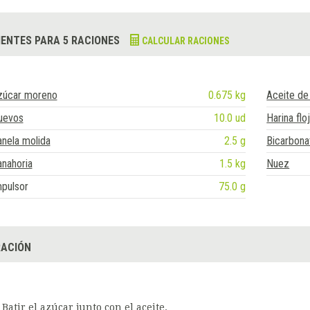
IENTES PARA 5 RACIONES
CALCULAR RACIONES
zúcar moreno
0.675 kg
Aceite de 
uevos
10.0 ud
Harina flo
nela molida
2.5 g
Bicarbona
nahoria
1.5 kg
Nuez
pulsor
75.0 g
ACIÓN
Batir el azúcar junto con el aceite.