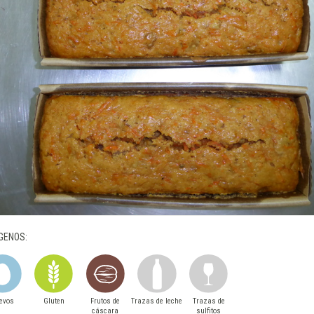
GENOS:
evos
Gluten
Frutos de
Trazas de leche
Trazas de
cáscara
sulfitos