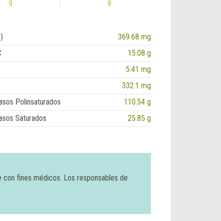
g
g
)
369.68 mg
C
15.08 g
5.41 mg
332.1 mg
asos Polinsaturados
110.54 g
asos Saturados
25.85 g
e con fines médicos. Los responsables de