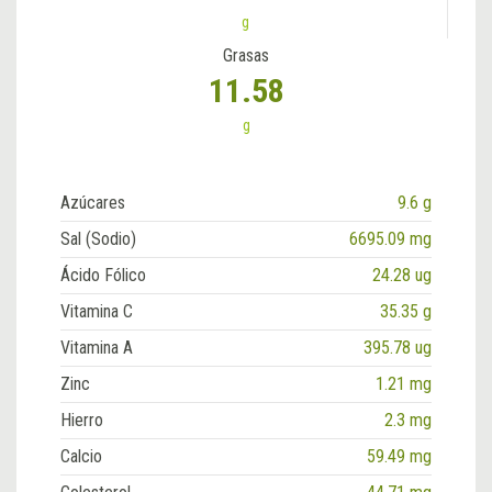
g
Grasas
11.58
g
Azúcares
9.6 g
Sal (Sodio)
6695.09 mg
Ácido Fólico
24.28 ug
Vitamina C
35.35 g
Vitamina A
395.78 ug
Zinc
1.21 mg
Hierro
2.3 mg
Calcio
59.49 mg