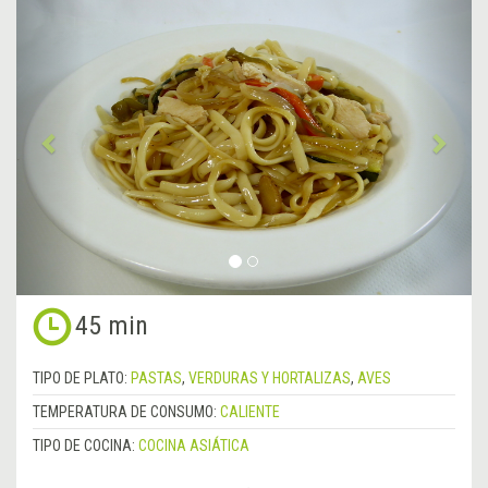
&lsaquo;
Sigu
Anterior
&rsa
45 min
TIPO DE PLATO:
PASTAS
,
VERDURAS Y HORTALIZAS
,
AVES
TEMPERATURA DE CONSUMO:
CALIENTE
TIPO DE COCINA:
COCINA ASIÁTICA