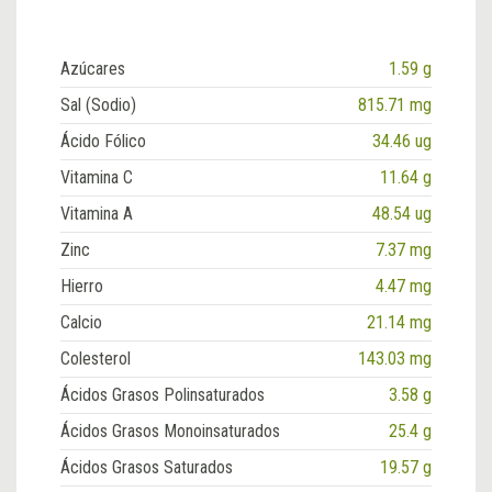
Azúcares
1.59 g
Sal (Sodio)
815.71 mg
Ácido Fólico
34.46 ug
Vitamina C
11.64 g
Vitamina A
48.54 ug
Zinc
7.37 mg
Hierro
4.47 mg
Calcio
21.14 mg
Colesterol
143.03 mg
Ácidos Grasos Polinsaturados
3.58 g
Ácidos Grasos Monoinsaturados
25.4 g
Ácidos Grasos Saturados
19.57 g