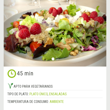
&lsaquo;
Sigu
Anterior
&rsa
45 min
APTO PARA VEGETARIANOS
TIPO DE PLATO:
PLATO ÚNICO
,
ENSALADAS
TEMPERATURA DE CONSUMO:
AMBIENTE