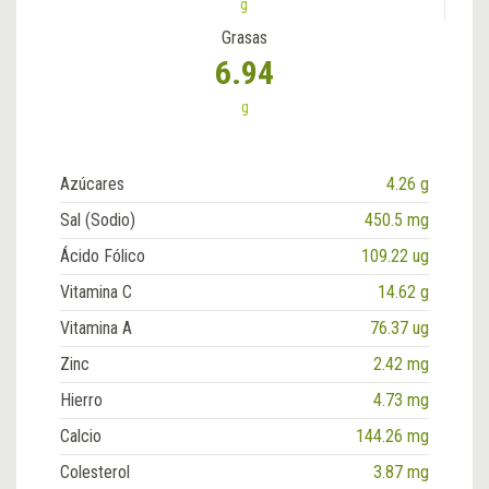
g
Grasas
6.94
g
Azúcares
4.26 g
Sal (Sodio)
450.5 mg
Ácido Fólico
109.22 ug
Vitamina C
14.62 g
Vitamina A
76.37 ug
Zinc
2.42 mg
Hierro
4.73 mg
Calcio
144.26 mg
Colesterol
3.87 mg