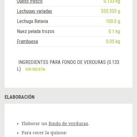
Queso fresco
0.133 kg
Lechugas variadas
333.333 g
Lechuga Batavia
100.0 g
Nuez pelada trozos
0.1 kg
Frambuesa
0.05 kg
INGREDIENTES PARA FONDO DE VERDURAS (0.133
L)
VER RECETA
ELABORACIÓN
Elaborar un
fondo de verduras
.
Para cocer la quinoa: