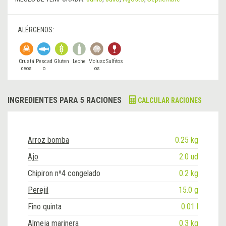
ALÉRGENOS:
Crustá
Pescad
Gluten
Leche
Molusc
Sulfitos
ceos
o
os
INGREDIENTES PARA 5 RACIONES
CALCULAR RACIONES
Arroz bomba
0.25 kg
Ajo
2.0 ud
Chipiron nº4 congelado
0.2 kg
Perejil
15.0 g
Fino quinta
0.01 l
Almeja marinera
0.3 kg