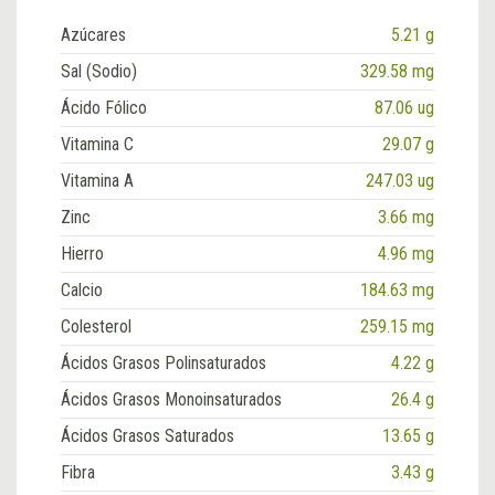
Azúcares
5.21 g
Sal (Sodio)
329.58 mg
Ácido Fólico
87.06 ug
Vitamina C
29.07 g
Vitamina A
247.03 ug
Zinc
3.66 mg
Hierro
4.96 mg
Calcio
184.63 mg
Colesterol
259.15 mg
Ácidos Grasos Polinsaturados
4.22 g
Ácidos Grasos Monoinsaturados
26.4 g
Ácidos Grasos Saturados
13.65 g
Fibra
3.43 g