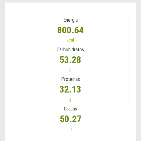
Energía
800.64
kcal
Carbohidratos
53.28
g
Proteínas
32.13
g
Grasas
50.27
g