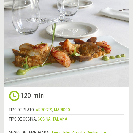
120 min
TIPO DE PLATO:
ARROCES
,
MARISCO
TIPO DE COCINA:
COCINA ITALIANA
MESES DE TEMPORADA:
Junio
,
Julio
,
Agosto
,
Septiembre