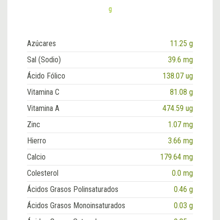
g
Azúcares
11.25 g
Sal (Sodio)
39.6 mg
Ácido Fólico
138.07 ug
Vitamina C
81.08 g
Vitamina A
474.59 ug
Zinc
1.07 mg
Hierro
3.66 mg
Calcio
179.64 mg
Colesterol
0.0 mg
Ácidos Grasos Polinsaturados
0.46 g
Ácidos Grasos Monoinsaturados
0.03 g