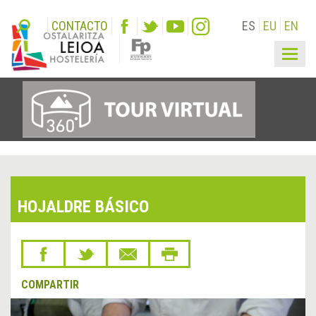
CONTACTO
ES
EU
EN
Togg
navig
HOJALDRE BÁSICO
COMPARTIR
&lsaquo;
Sigu