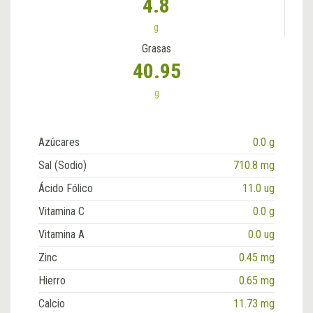
4.8
g
Grasas
40.95
g
Azúcares
0.0 g
Sal (Sodio)
710.8 mg
Ácido Fólico
11.0 ug
Vitamina C
0.0 g
Vitamina A
0.0 ug
Zinc
0.45 mg
Hierro
0.65 mg
Calcio
11.73 mg