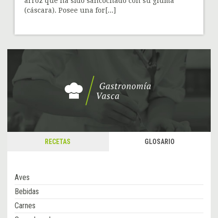
arroz que ha sido sancochado con su gluma
(cáscara). Posee una for[...]
RECETAS
GLOSARIO
Aves
Bebidas
Carnes