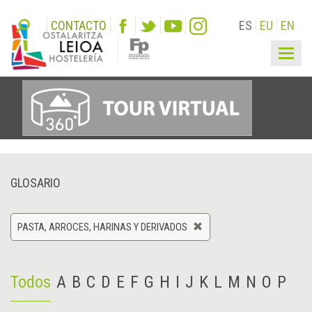
CONTACTO
ES
EU
EN
Togg
navig
GLOSARIO
PASTA, ARROCES, HARINAS Y DERIVADOS
Todos
A
B
C
D
E
F
G
H
I
J
K
L
M
N
O
P