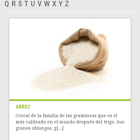
Q
R
S
T
U
V
W
X
Y
Z
ARROZ
Cereal de la familia de las gramíneas que es el
más cultivado en el mundo después del trigo. Sus
granos oblongos, g[...]