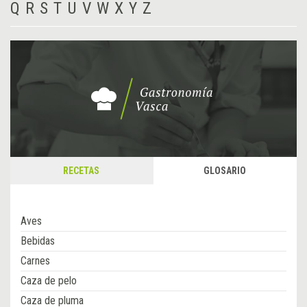
Q
R
S
T
U
V
W
X
Y
Z
RECETAS
GLOSARIO
Aves
Bebidas
Carnes
Caza de pelo
Caza de pluma