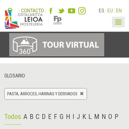
CONTACTO
ES
EU
EN
Togg
navig
GLOSARIO
PASTA, ARROCES, HARINAS Y DERIVADOS
Todos
A
B
C
D
E
F
G
H
I
J
K
L
M
N
O
P