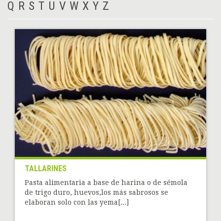
Q
R
S
T
U
V
W
X
Y
Z
TALLARINES
Pasta alimentaria a base de harina o de sémola
de trigo duro, huevos,los más sabrosos se
elaboran solo con las yema[...]