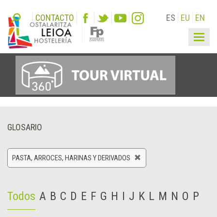
CONTACTO
ES
EU
EN
Togg
navig
GLOSARIO
PASTA, ARROCES, HARINAS Y DERIVADOS
Todos
A
B
C
D
E
F
G
H
I
J
K
L
M
N
O
P