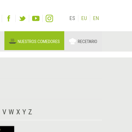
ES
EU
EN
NUESTROS COMEDORES
RECETARIO
V
W
X
Y
Z