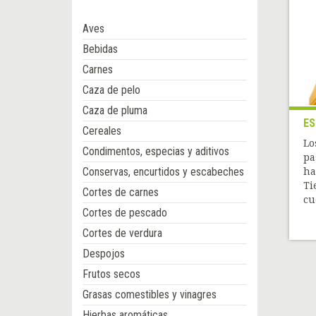
Aves
Bebidas
Carnes
Caza de pelo
Caza de pluma
ES
Cereales
Lo
Condimentos, especias y aditivos
pa
Conservas, encurtidos y escabeches
ha
Ti
Cortes de carnes
cue
Cortes de pescado
Cortes de verdura
Despojos
Frutos secos
Grasas comestibles y vinagres
Hierbas aromáticas