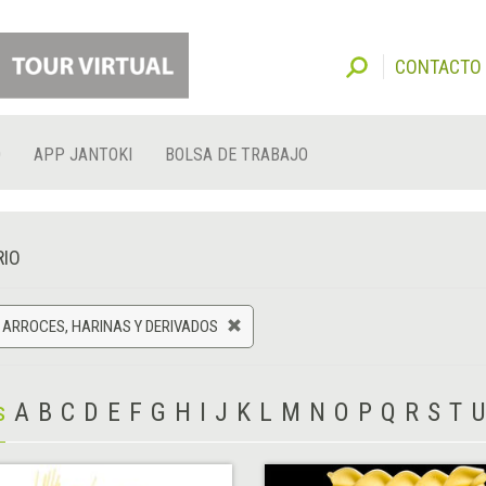
CONTACTO
O
APP JANTOKI
BOLSA DE TRABAJO
RIO
 ARROCES, HARINAS Y DERIVADOS
s
A
B
C
D
E
F
G
H
I
J
K
L
M
N
O
P
Q
R
S
T
U