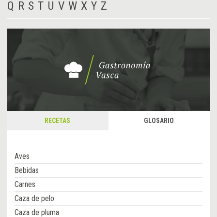
Q
R
S
T
U
V
W
X
Y
Z
RECETAS
GLOSARIO
Aves
Bebidas
Carnes
Caza de pelo
Caza de pluma