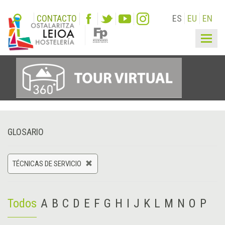
CONTACTO
ES
EU
EN
Togg
navig
GLOSARIO
TÉCNICAS DE SERVICIO
Todos
A
B
C
D
E
F
G
H
I
J
K
L
M
N
O
P