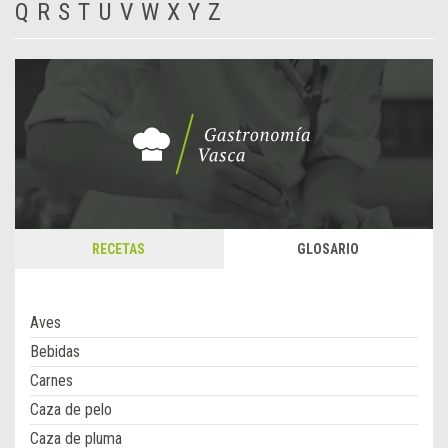
Q
R
S
T
U
V
W
X
Y
Z
RECETAS
GLOSARIO
Aves
Bebidas
Carnes
Caza de pelo
Caza de pluma