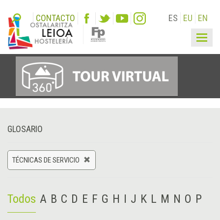
CONTACTO
ES
EU
EN
Togg
navig
GLOSARIO
TÉCNICAS DE SERVICIO
Todos
A
B
C
D
E
F
G
H
I
J
K
L
M
N
O
P