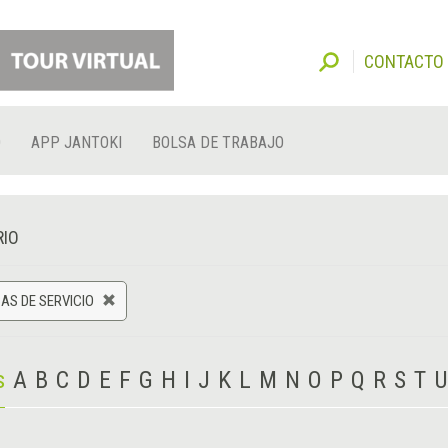
CONTACTO
O
APP JANTOKI
BOLSA DE TRABAJO
RIO
AS DE SERVICIO
s
A
B
C
D
E
F
G
H
I
J
K
L
M
N
O
P
Q
R
S
T
U