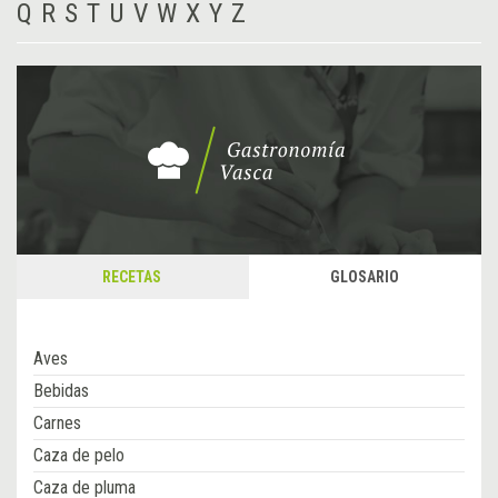
Q
R
S
T
U
V
W
X
Y
Z
RECETAS
GLOSARIO
Aves
Bebidas
Carnes
Caza de pelo
Caza de pluma