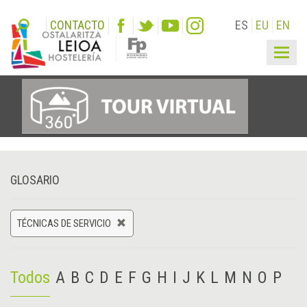
CONTACTO
ES
EU
EN
Togg
navig
GLOSARIO
TÉCNICAS DE SERVICIO
Todos
A
B
C
D
E
F
G
H
I
J
K
L
M
N
O
P