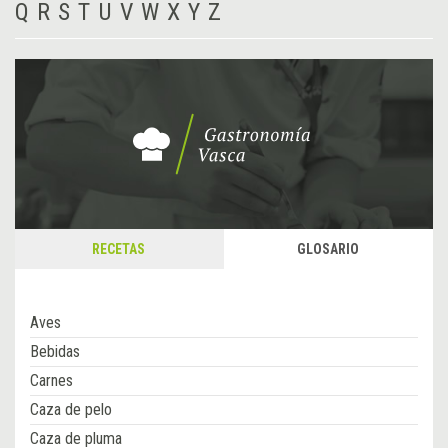
Q
R
S
T
U
V
W
X
Y
Z
RECETAS
GLOSARIO
Aves
Bebidas
Carnes
Caza de pelo
Caza de pluma