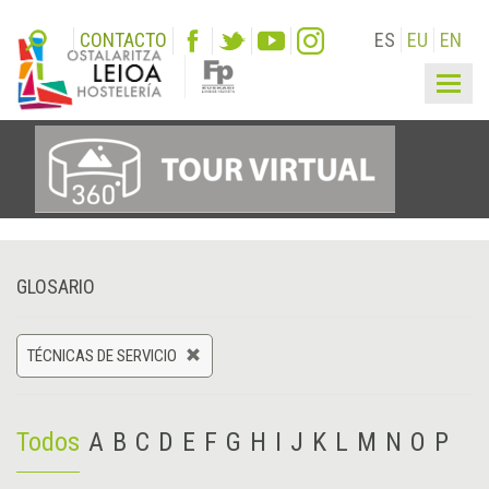
CONTACTO
ES
EU
EN
Togg
navig
GLOSARIO
TÉCNICAS DE SERVICIO
Todos
A
B
C
D
E
F
G
H
I
J
K
L
M
N
O
P