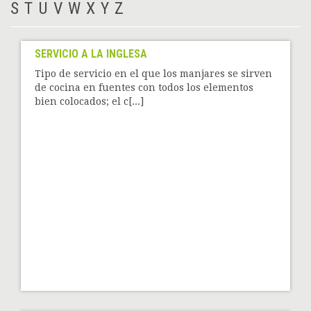
S
T
U
V
W
X
Y
Z
SERVICIO A LA INGLESA
Tipo de servicio en el que los manjares se sirven
de cocina en fuentes con todos los elementos
bien colocados; el c[...]