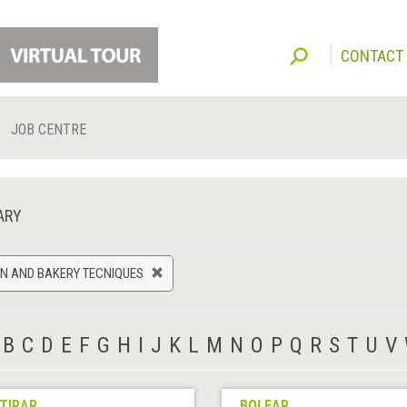
CONTACT
JOB CENTRE
ARY
N AND BAKERY TECNIQUES
B
C
D
E
F
G
H
I
J
K
L
M
N
O
P
Q
R
S
T
U
V
TIRAR
BOLEAR