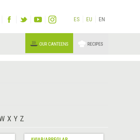
ES
EU
EN
OUR CANTEENS
RECIPES
W
X
Y
Z
AVIAR/ARREGLAR