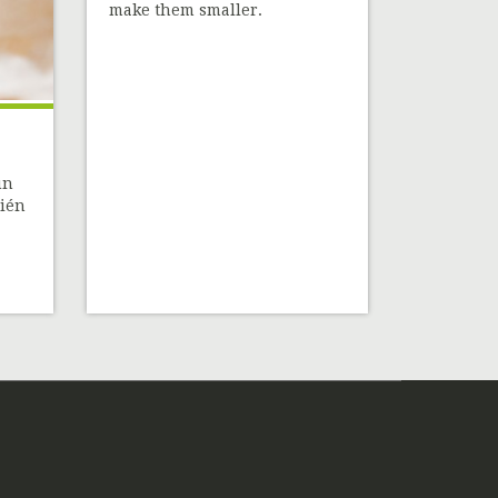
make them smaller.
un
bién